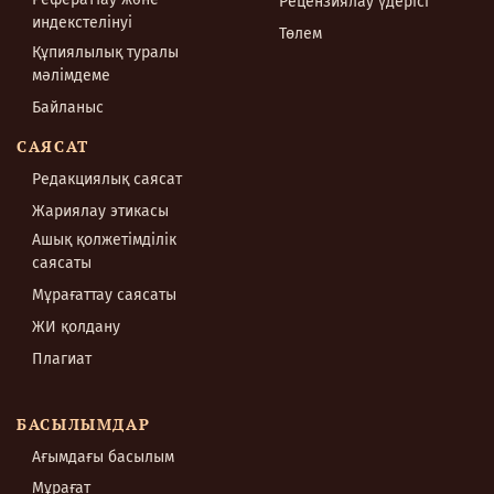
Рецензиялау үдерісі
индекстелінуі
Төлем
Құпиялылық туралы
мәлімдеме
Байланыс
САЯСАТ
Редакциялық саясат
Жариялау этикасы
Ашық қолжетімділік
саясаты
Мұрағаттау саясаты
ЖИ қолдану
Плагиат
БАСЫЛЫМДАР
Ағымдағы басылым
Мұрағат